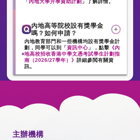
「
內地大學升學資助計劃
」了解詳情。
內地高等院校設有獎學金
嗎？如何申請？
內地教育部門和一些機構均設有獎學金計
劃，同學可以到「
資訊中心
」，點擊
《內
地高校招收香港中學文憑考試學生計劃指
南（2026/27學年）》
詳細參閲有關資
訊。
主辦機構