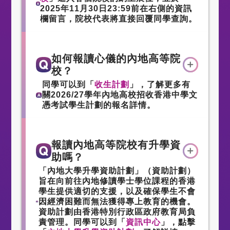
2025年11月30日23:59前在右側的資訊
欄留言，院校代表將直接回覆同學查詢。
如何報讀心儀的內地高等院
校？
同學可以到「
收生計劃
」，了解更多有
關2026/27學年內地高校招收香港中學文
憑考試學生計劃的報名詳情。
報讀內地高等院校有升學資
助嗎？
「內地大學升學資助計劃」（資助計劃）
旨在向前往內地修讀學士學位課程的香港
學生提供適切的支援，以及確保學生不會
因經濟困難而無法獲得專上教育的機會。
資助計劃由香港特別行政區政府教育局負
責管理。同學可以到「
資訊中心
」，點擊