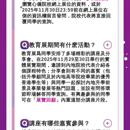
瀏覽心儀院校網上展位的資料，或於
2025年11月30日23:59前在網上展位右
側的資訊欄留言發問，院校代表將直接回
覆同學的查詢。
教育展期間有什麽活動？
教育展爲同學安排了多場精彩的講座及分
享會。在2025年11月29至30日舉行的實
體展覽期間，邀請到內地院校代表介紹各
個課程特色；分享會則有不同的嘉賓（包
括升學顧問及於內地高等院校畢業的優秀
香港學生等）與同學一起探討內地升學前
景及事業發展等熱門話題，並設有問答環
節即場解答同學查詢。有興趣參與的同學
可在「
展覽回顧
」內重溫部分講座片段。
講座有哪些嘉賓參與？