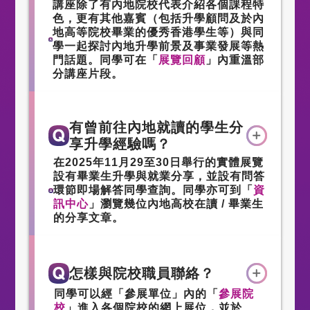
講座除了有內地院校代表介紹各個課程特
色，更有其他嘉賓（包括升學顧問及於內
地高等院校畢業的優秀香港學生等）與同
學一起探討內地升學前景及事業發展等熱
門話題。同學可在「
展覽回顧
」內重溫部
分講座片段。
有曾前往內地就讀的學生分
享升學經驗嗎？
在2025年11月29至30日舉行的實體展覽
設有畢業生升學與就業分享，並設有問答
環節即場解答同學查詢。同學亦可到「
資
訊中心
」瀏覽幾位內地高校在讀 / 畢業生
的分享文章。
怎樣與院校職員聯絡？
同學可以經「參展單位」內的「
參展院
校
」進入各個院校的網上展位，並於