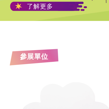
了解更多
Slide 2 of 2.
參展單位