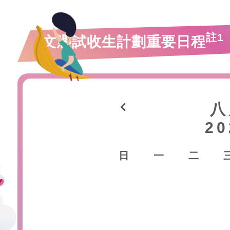
註1
文憑試收生計劃重要日程
八
20
日
一
二
26
27
28
2