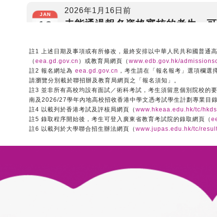
2026年1月16日前
JAN
未能通過報名資格審核的考生，可
16
按系統要求提供修改資料
註1 上述日期及事項或有所修改，最終安排以中華人民共和國普通
2026年1月23日前
（
eea.gd.gov.cn
）或教育局網頁（
www.edb.gov.hk/admission
JAN
未能通過首次報名資格審核的考
23
註2 報名網址為
eea.gd.gov.cn
，考生請在「報名報考」選項欄選
請瀏覽分別載於聯招辦及教育局網頁之「報名須知」。
生，可登入系統查閱最新審核結果
註3 並非所有高校均設有面試／術科考試，考生須留意個別院校的要
南及2026/27學年內地高校招收香港中學文憑考試學生計劃專業
JAN
2026年1月31日前
註4 以載列於香港考試及評核局網頁（
www.hkeaa.edu.hk/tc/hkds
31
註5 錄取程序開始後，考生可登入廣東省教育考試院的錄取網頁（
e
繳交報名費並上載繳費憑證
註6 以載列於大學聯合招生辦法網頁（
www.jupas.edu.hk/tc/result
FEB
2026年2月14日前
14
查閱報名確認結果
2026年2月15日
FEB
學校開始上載「校長推薦計劃」文
15
件