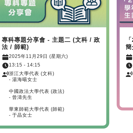
專科專題分享會 - 主題二 (文科 / 政
「
法 / 師範)
簡
2025年11月29日 (星期六)
13:15 - 14:15
浙江大學代表 (文科)
- 湯海暘女士
中國政法大學代表 (政法)
- 曾濤先生
華東師範大學代表 (師範)
- 于晶女士