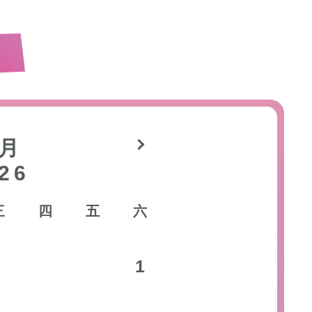
月
26
三
四
五
六
9
30
31
1