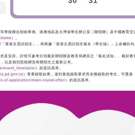
30
31
1
高等學校聯合招收華僑、港澳地區及台灣省學生辦公室（聯招辦）及中國教育交
scheme
）。
擇「香港文憑試招生」，再根據「香港文憑試招生報名（學生端）」上各欄目內
求及安排。詳情可參考分別載於聯招辦及教育局網頁之「報名須知」、載於教育局
目錄，以及個別院校網頁有關招生之最新公布。
e/event_timetable/
）的資訊爲準。
ea.gd.gov.cn
）查看錄取結果。達到最低錄取要求而未獲錄取的考生，可透過
s-of-application/main-round-offer/
）的資訊爲準。